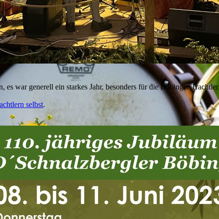
, es war generell ein starkes Jahr, besonders für die Böbinger Trachtler,
achtlern selbst
.