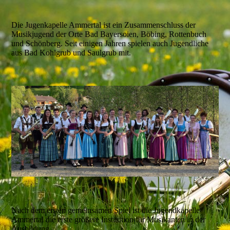
Die Jugenkapelle Ammertal ist ein Zusammenschluss der
Musikjugend der Orte Bad Bayersoien, Böbing, Rottenbuch
und Schönberg. Seit einigen Jahren spielen auch Jugendliche
aus Bad Kohlgrub und Saulgrub mit.
Nach dem ersten gemeinsamen Spiel ist die Jugendkapelle
Ammertal die erste größere Institution für Musikanten in der
Ausbildung.