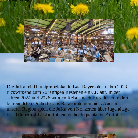
Die JuKa mit Hauptprobelokal in Bad Bayersoien nahm 2023
rückwirkend zum 20 jährigen Bestehen ein CD auf. In den
Jahren 2024 und 2026 wurden Reisen nach Brasilien zum dort
befreundeten Orchester aus Barao unternommen. Auch in
unserer Region spielt die JuKa von Konzerten über Jugendtage
bis Oktoberfest-Gastauftritt einige hoch qualitative Auftritte.