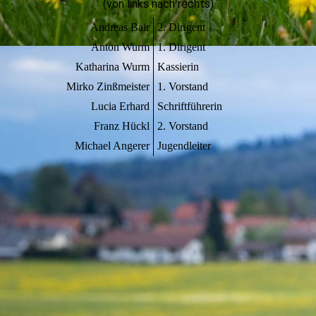
(von links nach rechts)
Andreas Bair
2. Dirigent
Anton Wurm
1. Dirigent
Katharina Wurm
Kassierin
Mirko Zinßmeister
1. Vorstand
Lucia Erhard
Schriftführerin
Franz Hückl
2. Vorstand
Michael Angerer
Jugendleiter