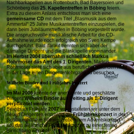
Nachbarkapellen aus Rottenbuch, Bad Bayersoien und
Schönberg das
25. Kapellentreffen in Böbing
feiern.
Extra zu diesem Anlass entschloss man sich eine
gemeinsame CD
mit dem Titel „Blasmusik aus dem
Ammertal“ 25 Jahre Musikantentreffen einzuspielen, die
dann beim Jubiläumstreffen in Böbing vorgestellt wurde.
Die anspruchsvolle musikalische Arbeit für die CD-
Aufnahme wurde noch erfolgreich von Sven Kempe
durchgeführt. Bald darauf trennten sich aber der
damalige Dirigent und die Blaskapelle voneinander.
Im Herbst 2004 übernahm schließlich Markus
Rohrmoser das Amt des 1. Dirigenten.
Markus
Rohrmoser sieht sich aber aus beruflichen Gründen nicht
in der Lage einen Dirigentenlehrgang zu besuchen.
Wilhelm Binder und Frühjahrs-konzert
Im Mai 2006
konnte der anerkannte und geschätzte
Dirigent
Wilhelm Binder aus Peiting als 1. Dirigent
verpflichtet werden.
Bereits im Frühjahr
2007
veranstalteten wir unter dem
neuen Dirigenten erstmalig ein
Frühjahrskonzert
in der
Schulturnhalle in Böbing. Neben dem Adventskonzert
soll das alljährliche Frühjahrskonzert zu einer festen
Einrichtung werden.