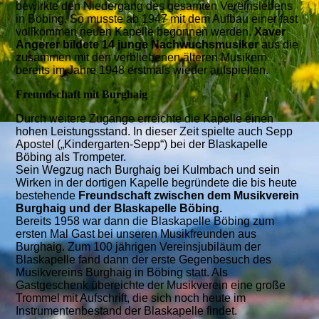
bewirkte den Niedergang des gesamten Vereinslebens
in Böbing. So musste ab 1947 mit dem Aufbau einer fast
vollkommen neuen Kapelle begonnen werden.
Xaver
Angerer bildete 14 junge Nachwuchsmusiker
aus die
zusammen mit den verbliebenen älteren Musikern
bereits im Jahre 1948 erstmals wieder aufspielten.
Freundschaft mit Burghaig
Durch weitere Zugänge erreichte die Kapelle einen
hohen Leistungsstand. In dieser Zeit spielte auch Sepp
Apostel („Kindergarten-Sepp“) bei der Blaskapelle
Böbing als Trompeter.
Sein Wegzug nach Burghaig bei Kulmbach und sein
Wirken in der dortigen Kapelle begründete die bis heute
bestehende
Freundschaft zwischen dem Musikverein
Burghaig und der Blaskapelle Böbing.
Bereits 1958 war dann die Blaskapelle Böbing zum
ersten Mal Gast bei unseren Musikfreunden aus
Burghaig. Zum 100 jährigen Vereinsjubiläum der
Blaskapelle fand dann der erste Gegenbesuch des
Musikvereins Burghaig in Böbing statt. Als
Gastgeschenk übereichte der Musikverein eine große
Trommel mit Aufschrift, die sich noch heute im
Instrumentenbestand der Blaskapelle findet.