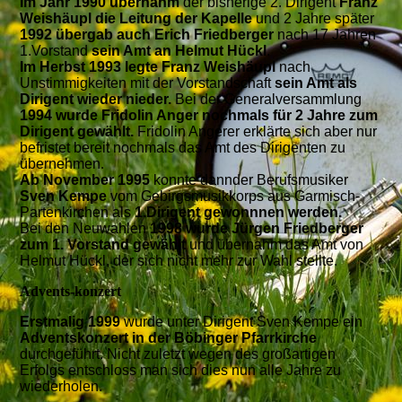
Im Jahr 1990 übernahm
der bisherige 2. Dirigent
Franz
Weishäupl die Leitung der Kapelle
und 2 Jahre später
1992 übergab auch Erich Friedberger
nach 17 Jahren
1.Vorstand
sein Amt an Helmut Hückl
.
Im Herbst 1993 legte
Franz Weishäupl
nach
Unstimmigkeiten mit der Vorstandschaft
sein Amt als
Dirigent wieder nieder.
Bei der Generalversammlung
1994 wurde Fridolin Anger nochmals für 2 Jahre zum
Dirigent gewählt.
Fridolin Angerer erklärte sich aber nur
befristet bereit nochmals das Amt des Dirigenten zu
übernehmen.
Ab November 1995
konnte dannder Berufsmusiker
Sven Kempe
vom Gebirgsmusikkorps aus Garmisch-
Partenkirchen als
1.Dirigent gewonnnen werden.
Bei den Neuwahlen
1998 wurde Jürgen Friedberger
zum 1. Vorstand gewählt
und übernahm das Amt von
Helmut Hückl, der sich nicht mehr zur Wahl stellte.
Advents-konzert
Erstmalig 1999
wurde unter Dirigent Sven Kempe ein
Adventskonzert in der Böbinger Pfarrkirche
durchgeführt. Nicht zuletzt wegen des großartigen
Erfolgs entschloss man sich dies nun alle Jahre zu
wiederholen.