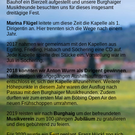
Bauhof ein Bierzelt aufgestellt und unsere Burghaiger
Musikfreunde besuchten uns für dieses insgesamt
dreitägige Fest.
Marina Flügel
leitete um diese Zeit die Kapelle als 1.
Dirigentin an. Hier trennten sich die Wege nach einem
Jahr.
2017 nahmen wir gemeinsam mit den Kapellen aus
Eglfing, Frieding, Habach und Söchering eine CD auf.
Jede Kapelle spielte drei Stücke ein. Vorstellung war im
Juli in Söchering.
2018 konnten wir Anton Wurm als Dirigent gewinnen
.
Nach einigen vorangegangen Aushilfsauftritten,
entschloss er, sich der Kapelle anzunehmen. Weitere
Höhepunkte in diesem Jahr waren der Ausflug nach
Passau mit den Burghaiger Musikfreunden. Zudem
durften wir zum ersten Mal am Böbing Open Air den
neuen Frühschoppen umrahmen.
2019 reisten wir nach
Burghaig
um der befreundeten
Musikverein
zum 100-jährigen
Jubiläum
zu gratulieren
und dies gebührend zu feiern.
Für 2020 wurde ein Fest geplant. Franz Hückl zog sich