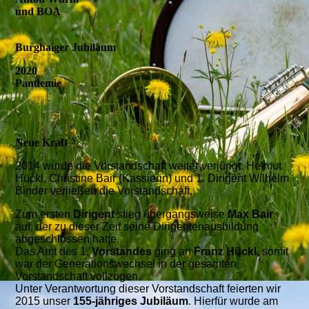
und BOA
Burghaiger Jubiläum
2020
Pandemie
Neue Kraft
2014 wurde die Vorstandschaft weiter verjüngt. Helmut
Hückl, Christine Bair (Kassierin) und 1. Dirigent Wilhelm
Binder verließen die Vorstandschaft.
Zum ersten
Dirigent
stieg übergangsweise
Max Bair
auf, der zu dieser Zeit seine Dirigentenausbildung
abgeschlossen hatte.
Das Amt des 1.
Vorstandes
ging an
Franz Hückl
, somit
war der Generationswechsel in der gesamten
Vorstandschaft vollzogen.
Unter Verantwortung dieser Vorstandschaft feierten wir
2015 unser
155-jähriges Jubiläum
. Hierfür wurde am