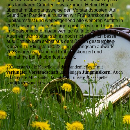
aus familiären Gründen etwas zurück. Helmut Hückl
übernahm übergangsweise den Vorstandsposten. Auf
Grund Der Pandemie mussten wir Frühjahrskonzert,
Jubiläumsfest und weitestgehend alle weiteren Aufritte in
2020 absagen. Unter Auflagen probten wir und konnten
im Spätsommer ein paar wenige Auftritte wahrnehmen.
Auch ein Jahr später sah es noch nicht wirklich besser
aus. Erst ab dem selbst aus dem Boden gestampften
Konzert zu Pfingsten 2022 ging es langsam aufwärts.
2023 waren wir dann mit Frühjahrskonzert und
Teilnahme bei Oktoberfest zurück.
2024 erstarkt die Kapelle aus der Pandemieflaute mit
verjüngter Vorstandschaft
und einigen
Jungmusikern
. Auch
erfahrenere Musikanten konnten für unsere Blaskapelle
(zurück)gewonnen werden.