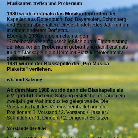
Musikanten-treffen und Proberaum
1980
wurde
erstmals das Musikantentreffen
der
Kapellen aus Rottenbuch, Bad Bayersoien, Schönberg
und Böbing abgehalten. Dieses findet jedes Jahr reihum
in einem anderem Dorf statt.
Ebenfalls
1980
wurde im ehemaligen
„Scheiberanwesen“ ausschließlich durch Eigenleistung
der Musiker ein
Proberaum gebaut
und damit erstmals
für die Blaskapelle ein Heim mit Platz für Notenarchiv
geschaffen.
1981 wurde der Blaskapelle die „Pro Musica
Plakette“ verliehen.
e.V. und Satzung
Ab dem März 1988 wurde dann die Blaskapelle als
e.V. geführt
und eine Satzung erstellt bei der auch ein
zweijähriger Wahlmodus festgelegt wurde. Die
Vorstandschaft des Vereins beinhaltet nun die
Positionen: 1. Vorstand / 2. Vorstand / Kassier /
Schriftführer / 1. Dirigent / 2. Dirigent / Beisitzer.
Vorstände der 90er