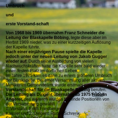
Umbruch
und
erste Vorstand-schaft
Von 1968 bis 1969 übernahm Franz Schneider die
Leitung der Blaskapelle Böbing,
legte diese aber im
Herbst 1969 nieder, was zu einer kurzzeitigen Auflösung
der Kapelle führte.
Nach einer einjährigen Pause spielte die Kapelle
jedoch unter der neuen Leitung von Jakob Gugger
wieder auf.
Durch seine Ausbildung von vielen
Nachwuchskräften hatte die Kapelle sehr bald wieder
einen festen Platz im dörflichen Leben.
Im Jahre 1975 kam es dann zu einem größeren Umbruch
der Blaskapelle. Bei einer Versammlung aller aktiven
Musiker im Gemeindeamt wurde erstmals eine
Vorstandschaft für die Blaskapelle Böbing
berufen.
Die Leitung als Dirigent übernahm ab 1975 Fridolin
Angerer,
des weiteren wurden folgende Positionen von
der Versammlung gewählt
1. Vorstand: Erich Friedberger
Kassier und 2. Dirigent: Rudolf Schrenk