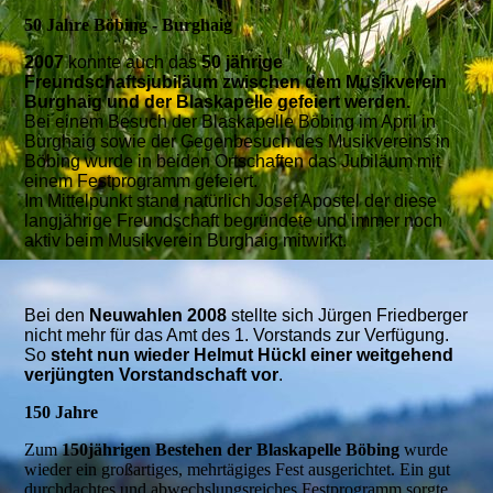
50 Jahre Böbing - Burghaig
2007
konnte auch das
50 jährige
Freundschaftsjubiläum zwischen dem Musikverein
Burghaig und der Blaskapelle gefeiert werden.
Bei einem Besuch der Blaskapelle Böbing im April in
Burghaig sowie der Gegenbesuch des Musikvereins in
Böbing wurde in beiden Ortschaften das Jubiläum mit
einem Festprogramm gefeiert.
Im Mittelpunkt stand natürlich Josef Apostel der diese
langjährige Freundschaft begründete und immer noch
aktiv beim Musikverein Burghaig mitwirkt.
Bei den
Neuwahlen 2008
stellte sich Jürgen Friedberger
nicht mehr für das Amt des 1. Vorstands zur Verfügung.
So
steht nun wieder Helmut Hückl einer weitgehend
verjüngten Vorstandschaft vor
.
150 Jahre
Zum
150jährigen Bestehen der Blaskapelle Böbing
wurde
wieder ein großartiges, mehrtägiges Fest ausgerichtet. Ein gut
durchdachtes und abwechslungsreiches Festprogramm sorgte