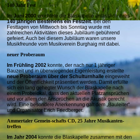
140 Jahr Fest
Im
Juni 2000
errichtete die Blaskapelle anlässlich ihres
140 jährigen Bestehens ein Festzelt.
Bei den
Festtagen von Mittwoch bis Sonntag wurde mit
zahlreichen Aktivitäten dieses Jubiläum gebührend
gefeiert. Auch bei diesem Jubiläum waren unsere
Musikfreunde vom Musikverein Burghaig mit dabei.
neuer Proberaum
Im Frühling 2002
konnte, der nach nur 1 jähriger
Bauzeit und in überwiegender Eigenleistung erstellte
neue Proberaum über der Schulturnhalle
eingeweiht
und der Öffentlichkeit präsentiert werden. Damit erfüllte
sich ein lang gehegter Wunsch der Blaskapelle nach
einem Probelokal, dass den aktuellen Platzansprüchen
und vor allem den Ansprüchen an die Akustik gerecht
wird. Eine besondere Anerkennung galt dem „Bauleiter“
und Organisator Erich Friedberger.
Ammertaler Gemein-schafts CD, 25 Jahre Musikanten-
treffen
Im Jahr 2004
konnte die Blaskapelle zusammen mit den