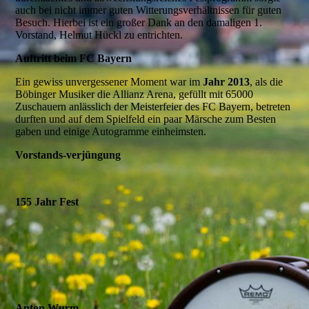
auch bei nicht immer guten Witterungsverhältnissen für guten
Besuch. Hierbei ist ein großer Dank an den damaligen 1.
Vorstand, Helmut Hückl zu entrichten.
Auftritt beim FC Bayern
Ein gewiss unvergessener Moment war im
Jahr 2013
, als die
Böbinger Musiker die Allianz Arena, gefüllt mit 65000
Zuschauern anlässlich der Meisterfeier des FC Bayern, betreten
durften und auf dem Spielfeld ein paar Märsche zum Besten
gaben und einige Autogramme einheimsten.
Vorstands-verjüngung
155 Jahr Fest
Anton Wurm