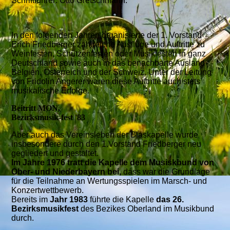
Schriftführer: Otto Gretschmann.
In den folgenden Jahren organisierte der 1. Vorstand
Erich Friedberger zahlreiche Ausflüge und Auftritte zu
Weinfesten, Schützenfesten oder Musikfesten in ganz
Deutschland sowie auch in das benachbarte Ausland
Belgien, Österreich und der Schweiz. Unter der Leitung
von Fridolin Angerer waren diese Auftritte auch stets
musikalische Erfolge.
Beitritt MON,
Bezirksmusik-fest '83
Aber auch das Vereinsleben der Blaskapelle wurde
insbesondere durch den 1.Vorstand Friedberger neu
gegliedert und gestaltet.
Im Jahre 1976 tratt die Kapelle dem Musiskbund von
Ober- und Niederbayern bei,
dass war die Grundlage
für die Teilnahme an Wertungsspielen im Marsch- und
Konzertwettbewerb.
Bereits im
Jahr 1983
führte die Kapelle
das 26.
Bezirksmusikfest
des Bezikes Oberland im Musikbund
durch.