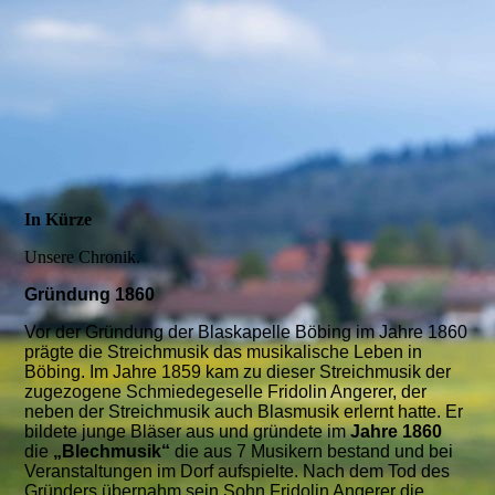
In Kürze
Unsere Chronik.
Gründung 1860
Vor der Gründung der Blaskapelle Böbing im Jahre 1860
prägte die Streichmusik das musikalische Leben in
Böbing. Im Jahre 1859 kam zu dieser Streichmusik der
zugezogene Schmiedegeselle Fridolin Angerer, der
neben der Streichmusik auch Blasmusik erlernt hatte. Er
bildete junge Bläser aus und gründete im
Jahre 1860
die
„Blechmusik“
die aus 7 Musikern bestand und bei
Veranstaltungen im Dorf aufspielte. Nach dem Tod des
Gründers übernahm sein Sohn Fridolin Angerer die