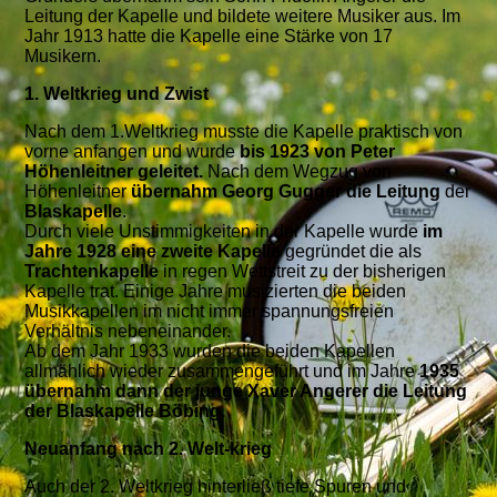
Leitung der Kapelle und bildete weitere Musiker aus. Im
Jahr 1913 hatte die Kapelle eine Stärke von 17
Musikern.
1. Weltkrieg und Zwist
Nach dem 1.Weltkrieg musste die Kapelle praktisch von
vorne anfangen und wurde
bis 1923 von Peter
Höhenleitner geleitet.
Nach dem Wegzug von
Höhenleitner
übernahm Georg Gugger die Leitung
der
Blaskapelle
.
Durch viele Unstimmigkeiten in der Kapelle wurde
im
Jahre 1928 eine zweite Kapelle
gegründet die als
Trachtenkapelle
in regen Wettstreit zu der bisherigen
Kapelle trat. Einige Jahre musizierten die beiden
Musikkapellen im nicht immer spannungsfreien
Verhältnis nebeneinander.
Ab dem Jahr 1933 wurden die beiden Kapellen
allmählich wieder zusammengeführt und im Jahre
1935
übernahm dann der junge Xaver Angerer die Leitung
der Blaskapelle Böbing.
Neuanfang nach 2. Welt-krieg
Auch der 2. Weltkrieg hinterließ tiefe Spuren und